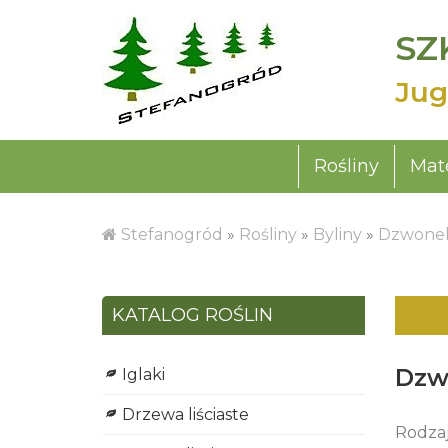
SZ
Jug
Rośliny
Mate
Stefanogród
»
Rośliny
»
Byliny
»
Dzwone
KATALOG ROŚLIN
Dzw
Iglaki
Drzewa liściaste
Rodza