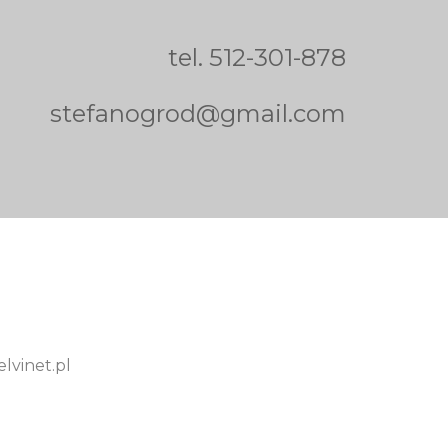
tel.
512-301-878
stefanogrod@gmail.com
lvinet.pl