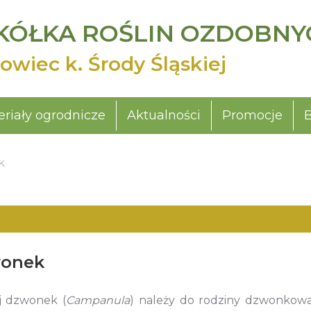
KÓŁKA ROŚLIN OZDOBNY
owiec k. Środy Śląskiej
riały ogrodnicze
Aktualności
Promocje
k
onek
j dzwonek (
Campanula
) należy do rodziny dzwonkowa