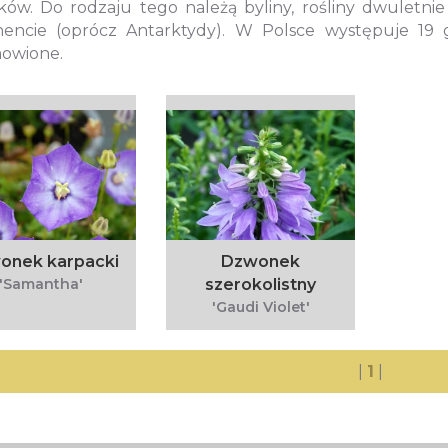
ów. Do rodzaju tego należą byliny, rośliny dwuletni
nencie (oprócz Antarktydy). W Polsce występuje 19 
owione.
onek karpacki
Dzwonek
'Samantha'
szerokolistny
'Gaudi Violet'
|
1
|