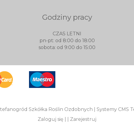
Godziny pracy
CZAS LETNI
pn-pt: od 8:00 do 18:00
sobota: od 9:00 do 15:00
tefanogród Szkółka Roślin Ozdobnych |
Systemy CMS Te
Zaloguj się
| |
Zarejestruj