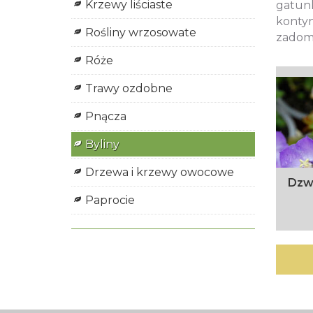
Krzewy liściaste
gatunk
konty
Rośliny wrzosowate
zadom
Róże
Trawy ozdobne
Pnącza
Byliny
Drzewa i krzewy owocowe
Dzw
Paprocie