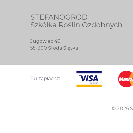
STEFANOGRÓD
Szkółka Roślin Ozdobnych
Jugowiec 40
55-300 Środa Śląska
Tu zapłacisz:
© 2026 S