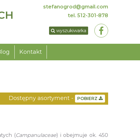
stefanogrod@gmail.com
CH
tel.
512-301-878
wyszukiwarka
Blog
Kontakt
Dostępny asortyment -
POBIERZ
tych (
Campanulaceae
) i obejmuje ok. 450