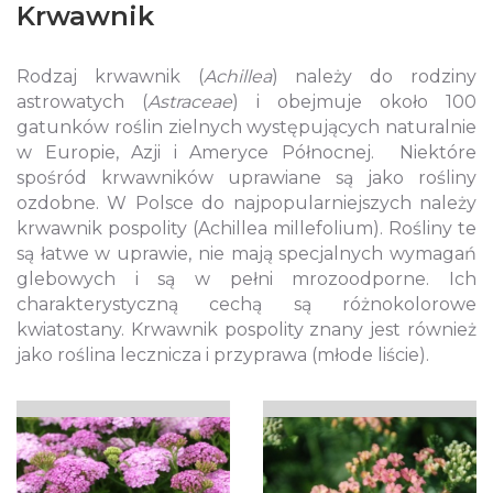
Krwawnik
Rodzaj krwawnik (
Achillea
) należy do rodziny
astrowatych (
Astraceae
) i obejmuje około 100
gatunków roślin zielnych występujących naturalnie
w Europie, Azji i Ameryce Północnej. Niektóre
spośród krwawników uprawiane są jako rośliny
ozdobne. W Polsce do najpopularniejszych należy
krwawnik pospolity (Achillea millefolium). Rośliny te
są łatwe w uprawie, nie mają specjalnych wymagań
glebowych i są w pełni mrozoodporne. Ich
charakterystyczną cechą są różnokolorowe
kwiatostany. Krwawnik pospolity znany jest również
jako roślina lecznicza i przyprawa (młode liście).