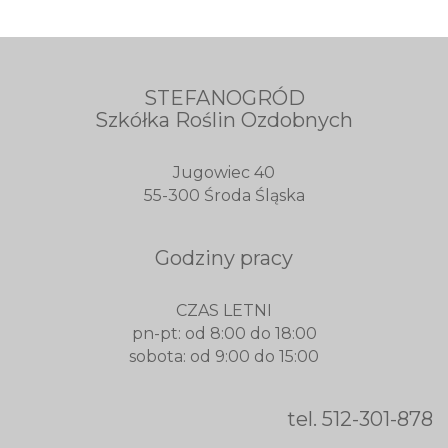
STEFANOGRÓD
Szkółka Roślin Ozdobnych
Jugowiec 40
55-300 Środa Śląska
Godziny pracy
CZAS LETNI
pn-pt: od 8:00 do 18:00
sobota: od 9:00 do 15:00
tel.
512-301-878