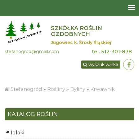
SZKÓŁKA ROŚLIN
OZDOBNYCH
Jugowiec k. Środy Śląskiej
stefanogrod@gmail.com
tel.
512-301-878
wyszukiwarka
Stefanogród
»
Rośliny
»
Byliny
»
Krwawnik
KATALOG ROŚLIN
Iglaki