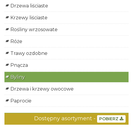
Drzewa liściaste
Krzewy liściaste
Rośliny wrzosowate
Róże
Trawy ozdobne
Pnącza
Byliny
Drzewa i krzewy owocowe
Paprocie
Dostępny asortyment -
POBIERZ