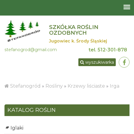
SZKÓŁKA ROŚLIN
OZDOBNYCH
Jugowiec k. Środy Śląskiej
stefanogrod@gmail.com
tel.
512-301-878
wyszukiwarka
Stefanogród
»
Rośliny
»
Krzewy liściaste
»
Irga
KATALOG ROŚLIN
Iglaki