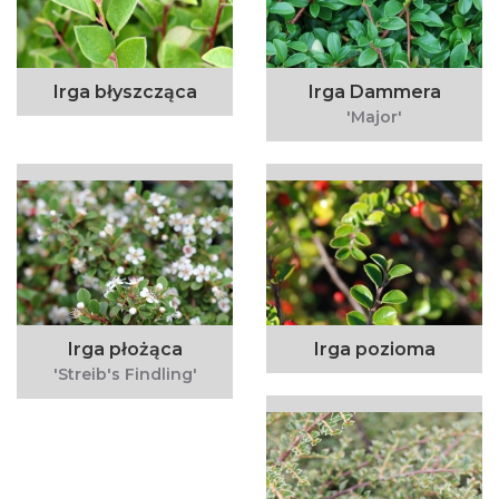
Irga błyszcząca
Irga Dammera
'Major'
Irga płożąca
Irga pozioma
'Streib's Findling'