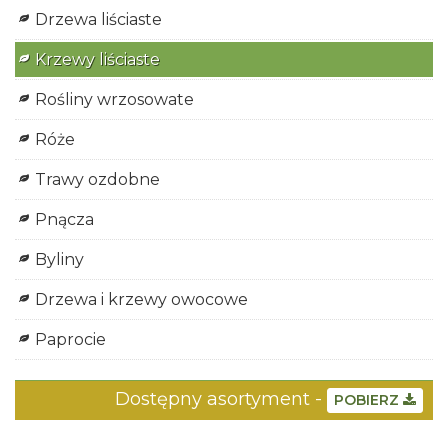
Drzewa liściaste
Krzewy liściaste
Rośliny wrzosowate
Róże
Trawy ozdobne
Pnącza
Byliny
Drzewa i krzewy owocowe
Paprocie
Dostępny asortyment -
POBIERZ