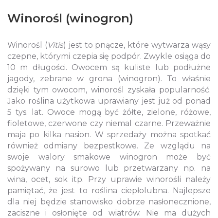
Winorośl (winogron)
Winorośl (
Vitis
) jest to pnącze, które wytwarza wąsy
czepne, którymi czepia się podpór. Zwykle osiąga do
10 m długości. Owocem są kuliste lub podłużne
jagody, zebrane w grona (winogron). To właśnie
dzięki tym owocom, winorośl zyskała popularność.
Jako roślina użytkowa uprawiany jest już od ponad
5 tys. lat. Owoce mogą być żółte, zielone, różowe,
fioletowe, czerwone czy niemal czarne. Przeważnie
maja po kilka nasion. W sprzedaży można spotkać
również odmiany bezpestkowe. Ze wzglądu na
swoje walory smakowe winogron może być
spożywany na surowo lub przetwarzany np. na
wina, ocet, sok itp. Przy uprawie winorośli należy
pamiętać, że jest to roślina ciepłolubna. Najlepsze
dla niej będzie stanowisko dobrze nasłonecznione,
zaciszne i osłonięte od wiatrów. Nie ma dużych