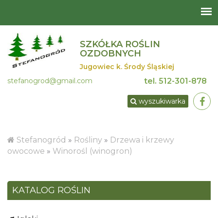
SZKÓŁKA ROŚLIN
OZDOBNYCH
Jugowiec k. Środy Śląskiej
stefanogrod@gmail.com
tel.
512-301-878
wyszukiwarka
Stefanogród
»
Rośliny
»
Drzewa i krzewy
owocowe
»
Winorośl (winogron)
KATALOG ROŚLIN