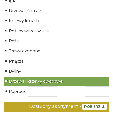
Iglaki
Drzewa liściaste
Krzewy liściaste
Rośliny wrzosowate
Róże
Trawy ozdobne
Pnącza
Byliny
Drzewa i krzewy owocowe
Paprocie
Dostępny asortyment -
POBIERZ