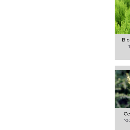
Bio
Ce
'G