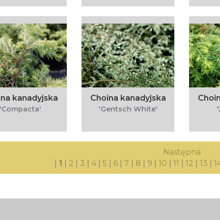
ina kanadyjska
Choina kanadyjska
Choi
'Compacta'
'Gentsch White'
Następna
|
1
|
2
|
3
|
4
|
5
|
6
|
7
|
8
|
9
|
10
|
11
|
12
|
13
|
1