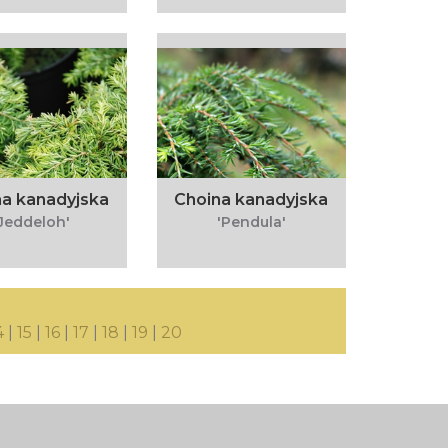
na kanadyjska
Choina kanadyjska
'Jeddeloh'
'Pendula'
4
|
15
|
16
|
17
|
18
|
19
|
20