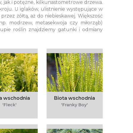
 jak i potężne, kilkunastometrowe drzewa.
kroju. U iglaków, ulistnienie występujące w
, przez żółtą, aż do niebieskawej. Większość
(np. modrzew, metasekwoja czy miłorząb)
rupie roślin znajdziemy gatunki i odmiany
a wschodnia
Biota wschodnia
'Fleck'
'Franky Boy'