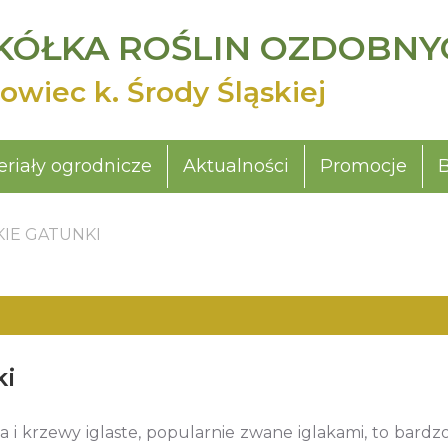
KÓŁKA ROŚLIN OZDOBNY
owiec k. Środy Śląskiej
riały ogrodnicze
Aktualności
Promocje
IE GATUNKI
ki
 i krzewy iglaste, popularnie zwane iglakami, to bardzo