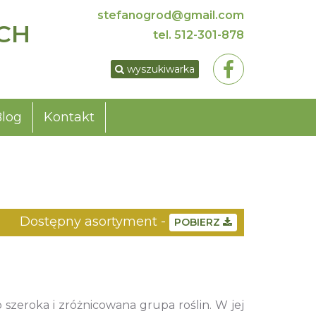
stefanogrod@gmail.com
CH
tel.
512-301-878
wyszukiwarka
Blog
Kontakt
Dostępny asortyment -
POBIERZ
 szeroka i zróżnicowana grupa roślin. W jej