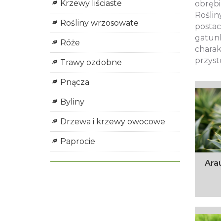
Krzewy liściaste
obrębi
Roślin
Rośliny wrzosowate
postac
gatun
Róże
charak
przyst
Trawy ozdobne
Pnącza
Byliny
Drzewa i krzewy owocowe
Paprocie
Arau