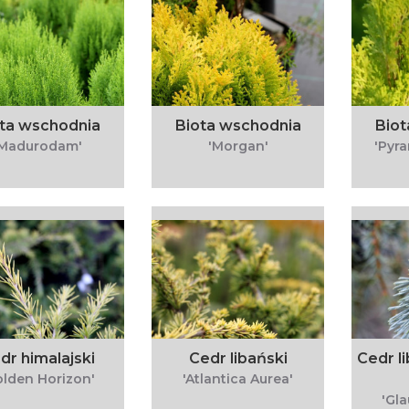
ta wschodnia
Biota wschodnia
Biot
'Madurodam'
'Morgan'
'Pyra
dr himalajski
Cedr libański
Cedr l
olden Horizon'
'Atlantica Aurea'
'Gl