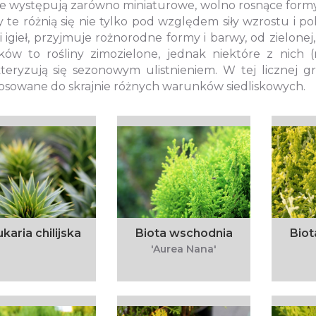
e występują zarówno miniaturowe, wolno rosnące formy,
y te różnią się nie tylko pod względem siły wzrostu i po
i igieł, przyjmuje rożnorodne formy i barwy, od zielonej
ków to rośliny zimozielone, jednak niektóre z nich 
teryzują się sezonowym ulistnieniem. W tej licznej g
osowane do skrajnie różnych warunków siedliskowych.
karia chilijska
Biota wschodnia
Biot
'Aurea Nana'