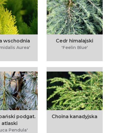
a wschodnia
Cedr himalajski
midalis Aurea'
'Feelin Blue'
ibański podgat.
Choina kanadyjska
atlaski
auca Pendula'