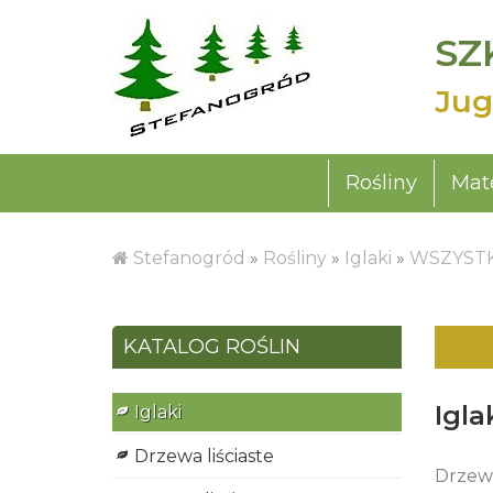
SZ
Jug
Rośliny
Mate
Stefanogród
»
Rośliny
»
Iglaki
»
WSZYSTK
KATALOG ROŚLIN
Igla
Iglaki
Drzewa liściaste
Drzewa