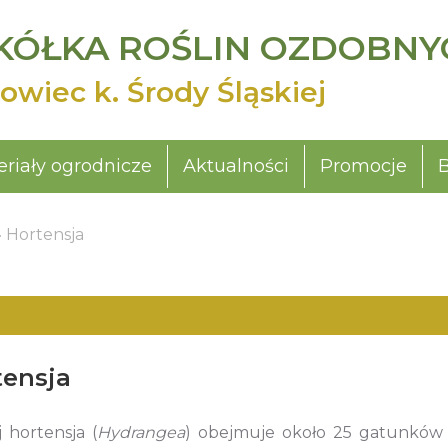
KÓŁKA ROŚLIN OZDOBNY
owiec k. Środy Śląskiej
riały ogrodnicze
Aktualności
Promocje
»
Hortensja
tensja
 hortensja (
Hydrangea
) obejmuje około 25 gatunków 