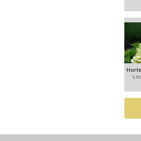
Horte
'Li