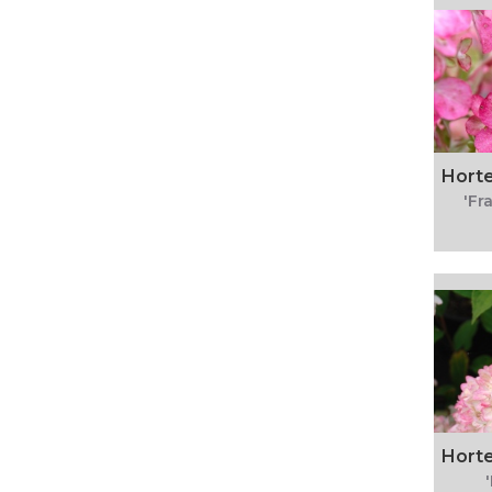
Horte
'Fr
Horte