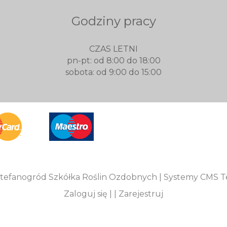
Godziny pracy
CZAS LETNI
pn-pt: od 8:00 do 18:00
sobota: od 9:00 do 15:00
tefanogród Szkółka Roślin Ozdobnych |
Systemy CMS Te
Zaloguj się
| |
Zarejestruj