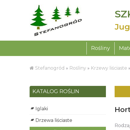
SZ
Jug
Rośliny
Mate
Stefanogród
»
Rośliny
»
Krzewy liściaste
KATALOG ROŚLIN
Hor
Iglaki
Drzewa liściaste
Rodzaj