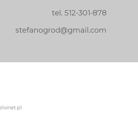
tel.
512-301-878
stefanogrod@gmail.com
lvinet.pl