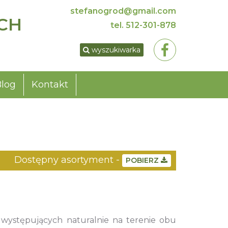
stefanogrod@gmail.com
CH
tel.
512-301-878
wyszukiwarka
Blog
Kontakt
Dostępny asortyment -
POBIERZ
występujących naturalnie na terenie obu