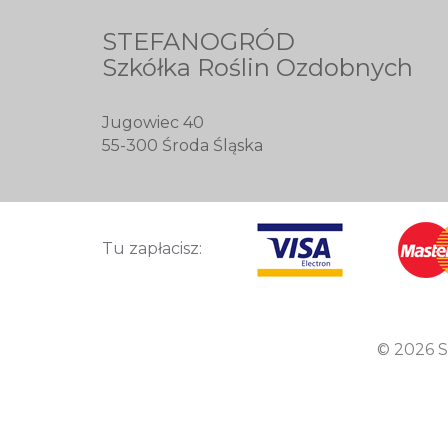
STEFANOGRÓD
Szkółka Roślin Ozdobnych
Jugowiec 40
55-300 Środa Śląska
Tu zapłacisz:
© 2026 S