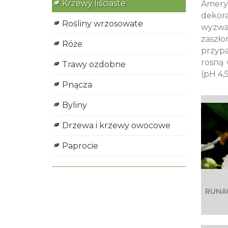
Krzewy liściaste
Ameryk
dekora
Rośliny wrzosowate
wyzwa
zaszł
Róże
przypa
rosną 
Trawy ozdobne
(pH 4,5 
Pnącza
Byliny
Drzewa i krzewy owocowe
Paprocie
RUNA