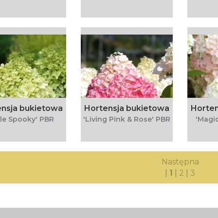
nsja bukietowa
Hortensja bukietowa
Horten
ttle Spooky' PBR
'Living Pink & Rose' PBR
'Magi
Następna
|
1
|
2
|
3