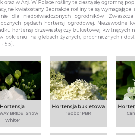
 oraz w Azji. W Polsce rośliny te cieszą się ogromną p
cyjne kwiatostany. Jednakże rośliny te są wymagające, a
nie dla niedoświadczonych ogrodników. Zwłaszcza
orocznych pędach hortensji ogrodowej. Niezawodne kw
dku hortensji drzewiastej czy bukietowej, kwitnących 
w półcieniu, na glebach żyznych, próchnicznych i do
- 5,5).
Hortensja
Hortensja bukietowa
Horten
WAY BRIDE 'Snow
'Bobo' PBR
'Can
White'