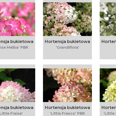
nsja bukietowa
Hortensja bukietowa
Horten
aise Melba' PBR
'Grandiflora'
nsja bukietowa
Hortensja bukietowa
Horten
'Little Fraise'
'Little Fresco' PBR
'Littl