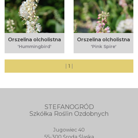
Orszelina olcholistna
Orszelina olcholistna
'Hummingbird'
'Pink Spire'
|
1
|
STEFANOGRÓD
Szkółka Roślin Ozdobnych
Jugowiec 40
55-300 Środa Śląska