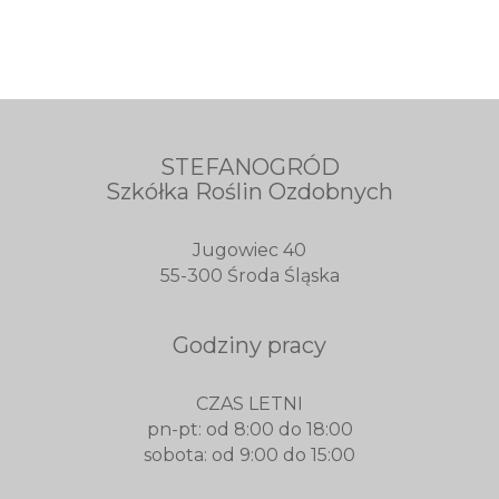
STEFANOGRÓD
Szkółka Roślin Ozdobnych
Jugowiec 40
55-300 Środa Śląska
Godziny pracy
CZAS LETNI
pn-pt: od 8:00 do 18:00
sobota: od 9:00 do 15:00